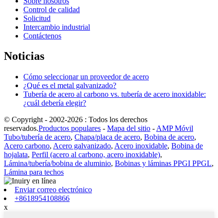
Sobre nosotros
Control de calidad
Solicitud
Intercambio industrial
Contáctenos
Noticias
Cómo seleccionar un proveedor de acero
¿Qué es el metal galvanizado?
Tubería de acero al carbono vs. tubería de acero inoxidable:
¿cuál debería elegir?
© Copyright - 2002-2026 : Todos los derechos
reservados.
Productos populares
-
Mapa del sitio
-
AMP Móvil
Tubo/tubería de acero
,
Chapa/placa de acero
,
Bobina de acero
,
Acero carbono
,
Acero galvanizado
,
Acero inoxidable
,
Bobina de
hojalata
,
Perfil (acero al carbono, acero inoxidable)
,
Lámina/tubería/bobina de aluminio
,
Bobinas y láminas PPGI PPGL
,
Lámina para techos
Enviar correo electrónico
+8618954108866
x