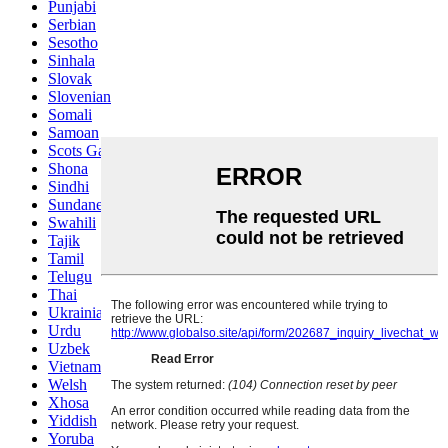
Punjabi
Serbian
Sesotho
Sinhala
Slovak
Slovenian
Somali
Samoan
Scots Gaelic
Shona
Sindhi
Sundanese
Swahili
Tajik
Tamil
Telugu
Thai
Ukrainian
Urdu
Uzbek
Vietnamese
Welsh
Xhosa
Yiddish
Yoruba