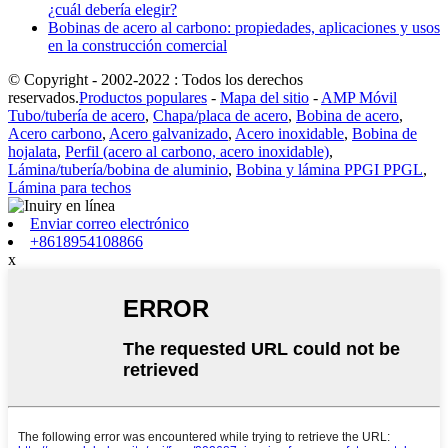
¿cuál debería elegir?
Bobinas de acero al carbono: propiedades, aplicaciones y usos
en la construcción comercial
© Copyright - 2002-2022 : Todos los derechos
reservados.
Productos populares
-
Mapa del sitio
-
AMP Móvil
Tubo/tubería de acero
,
Chapa/placa de acero
,
Bobina de acero
,
Acero carbono
,
Acero galvanizado
,
Acero inoxidable
,
Bobina de
hojalata
,
Perfil (acero al carbono, acero inoxidable)
,
Lámina/tubería/bobina de aluminio
,
Bobina y lámina PPGI PPGL
,
Lámina para techos
Enviar correo electrónico
+8618954108866
x