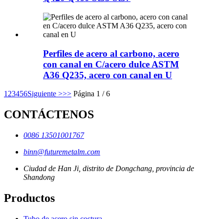
Perfiles de acero al carbono, acero
con canal en C/acero dulce ASTM
A36 Q235, acero con canal en U
1
2
3
4
5
6
Siguiente >
>>
Página 1 / 6
CONTÁCTENOS
0086 13501001767
binn@futuremetalm.com
Ciudad de Han Ji, distrito de Dongchang, provincia de
Shandong
Productos
Tubo de acero sin costura