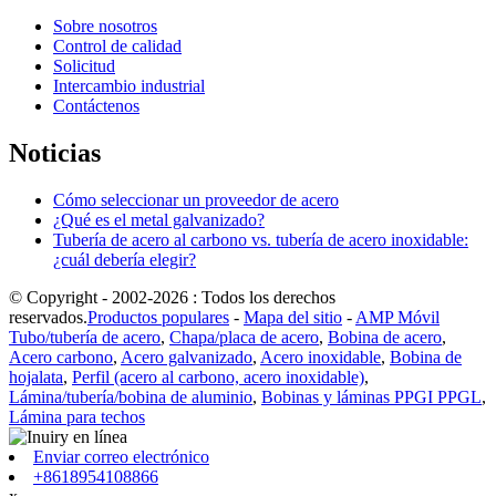
Sobre nosotros
Control de calidad
Solicitud
Intercambio industrial
Contáctenos
Noticias
Cómo seleccionar un proveedor de acero
¿Qué es el metal galvanizado?
Tubería de acero al carbono vs. tubería de acero inoxidable:
¿cuál debería elegir?
© Copyright - 2002-2026 : Todos los derechos
reservados.
Productos populares
-
Mapa del sitio
-
AMP Móvil
Tubo/tubería de acero
,
Chapa/placa de acero
,
Bobina de acero
,
Acero carbono
,
Acero galvanizado
,
Acero inoxidable
,
Bobina de
hojalata
,
Perfil (acero al carbono, acero inoxidable)
,
Lámina/tubería/bobina de aluminio
,
Bobinas y láminas PPGI PPGL
,
Lámina para techos
Enviar correo electrónico
+8618954108866