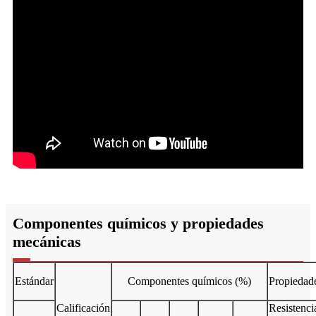
Componentes químicos y propiedades
mecánicas
Estándar
Componentes químicos (%)
Propiedad
Calificación
Resistenci