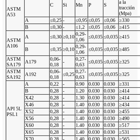
a la
C
Si
Mn
P
S
tracción
ASTM
(Mpa)
A53
A
≤0,25
-
≤0,95
≤0,05
≤0,06
≥330
B
≤0,30
-
≤1,2
≤0,05
≤0,06
≥415
0,29-
A
≤0,30
≥0,10
≤0,035
≤0,035
≥415
1,06
ASTM
A106
0,29-
B
≤0,35
≥0,10
≤0,035
≤0,035
≥485
1,06
ASTM
0,06-
0,27-
A179
-
≤0,035
≤0,035
≥325
SA179
0,18
0,63
ASTM
0,06-
0,27-
A192
≤0,25
≤0,035
≤0,035
≥325
SA192
0,18
0,63
A
0,22
-
0.90
0.030
0.030
≥331
B
0,28
-
1.20
0.030
0.030
≥414
X42
0,28
-
1.30
0.030
0.030
≥414
X46
0,28
-
1.40
0.030
0.030
≥434
API 5L
X52
0,28
-
1.40
0.030
0.030
≥455
PSL1
X56
0,28
-
1.40
0.030
0.030
≥490
X60
0,28
-
1.40
0.030
0.030
≥517
X65
0,28
-
1.40
0.030
0.030
≥531
X70
0,28
-
1.40
0.030
0.030
≥565