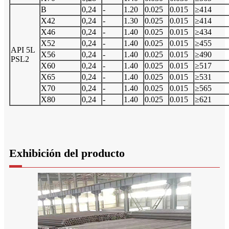
B
0,24
-
1.20
0.025
0.015
≥414
X42
0,24
-
1.30
0.025
0.015
≥414
X46
0,24
-
1.40
0.025
0.015
≥434
X52
0,24
-
1.40
0.025
0.015
≥455
API 5L
X56
0,24
-
1.40
0.025
0.015
≥490
PSL2
X60
0,24
-
1.40
0.025
0.015
≥517
X65
0,24
-
1.40
0.025
0.015
≥531
X70
0,24
-
1.40
0.025
0.015
≥565
X80
0,24
-
1.40
0.025
0.015
≥621
Exhibición del producto